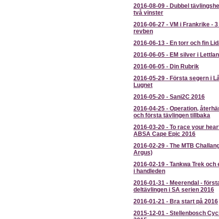
2016-08-09
-
Dubbel tävlingsh
två vinster
2016-06-27
-
VM i Frankrike - 3
revben
2016-06-13
-
En torr och fin Li
2016-06-05
-
EM silver i Lettla
2016-06-05
-
Din Rubrik
2016-05-29
-
Första segern i L
Lugnet
2016-05-20
-
Sani2C 2016
2016-04-25
-
Operation, återh
och första tävlingen tillbaka
2016-03-20
-
To race your heart
ABSA Cape Epic 2016
2016-02-29
-
The MTB Challan
Argus)
2016-02-19
-
Tankwa Trek och e
i handleden
2016-01-31
-
Meerendal - först
deltävlingen i SA serien 2016
2016-01-21
-
Bra start på 2016
2015-12-01
-
Stellenbosch Cyc