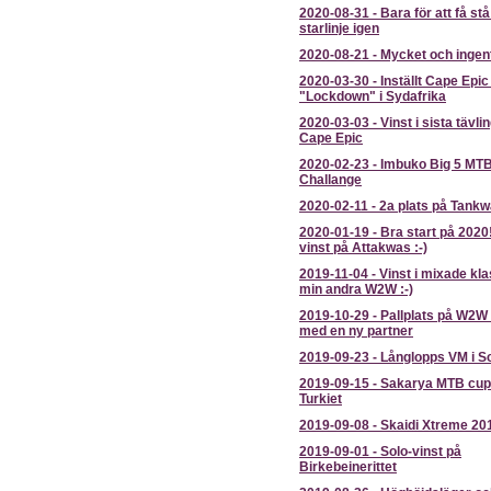
2020-08-31
-
Bara för att få st
starlinje igen
2020-08-21
-
Mycket och ingen
2020-03-30
-
Inställt Cape Epic
"Lockdown" i Sydafrika
2020-03-03
-
Vinst i sista tävli
Cape Epic
2020-02-23
-
Imbuko Big 5 MT
Challange
2020-02-11
-
2a plats på Tankw
2020-01-19
-
Bra start på 2020
vinst på Attakwas :-)
2019-11-04
-
Vinst i mixade kl
min andra W2W :-)
2019-10-29
-
Pallplats på W2W
med en ny partner
2019-09-23
-
Långlopps VM i S
2019-09-15
-
Sakarya MTB cup
Turkiet
2019-09-08
-
Skaidi Xtreme 20
2019-09-01
-
Solo-vinst på
Birkebeinerittet