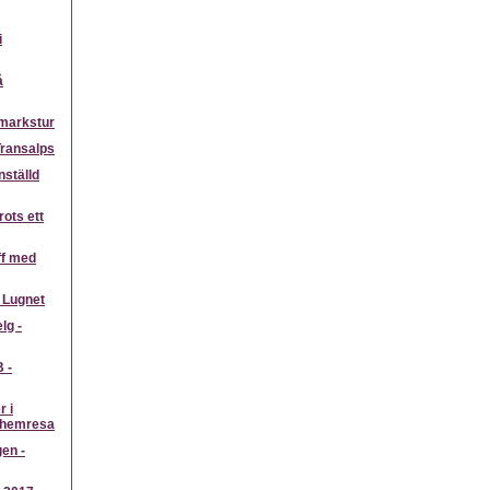
i
å
markstur
Transalps
nställd
rots ett
ff med
 Lugnet
lg -
 -
r i
n hemresa
gen -