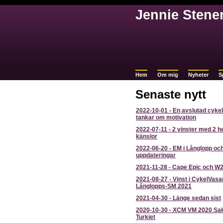
Jennie Stene
Hem
Om mig
Nyheter
S
Senaste nytt
2022-10-01
-
En avslutad cykel
tankar om motivation
2022-07-11
-
2 vinster med 2 he
känslor
2022-06-20
-
EM i Långlopp oc
uppdateringar
2021-11-28
-
Cape Epic och W
2021-08-27
-
Vinst i CykelVasa
Långlopps-SM 2021
2021-04-30
-
Länge sedan sist
2020-10-30
-
XCM VM 2020 Sak
Turkiet