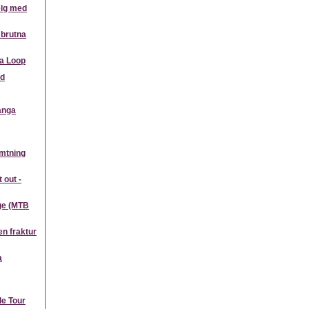
elg med
 brutna
da Loop
nd
ånga
ämtning
 out -
ge (MTB
n fraktur
a
le Tour