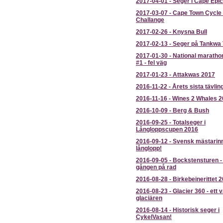
2017-04-01
-
Seger i Cape Epi
2017-03-07
-
Cape Town Cycle
Challange
2017-02-26
-
Knysna Bull
2017-02-13
-
Seger på Tankwa 
2017-01-30
-
National maratho
#1 - fel väg
2017-01-23
-
Attakwas 2017
2016-11-22
-
Årets sista tävlin
2016-11-16
-
Wines 2 Whales 2
2016-10-09
-
Berg & Bush
2016-09-25
-
Totalseger i
Långloppscupen 2016
2016-09-12
-
Svensk mästarinn
långlopp!
2016-09-05
-
Bockstensturen -
gången på rad
2016-08-28
-
Birkebeinerittet 
2016-08-23
-
Glacier 360 - ett 
glaciären
2016-08-14
-
Historisk seger i
CykelVasan!