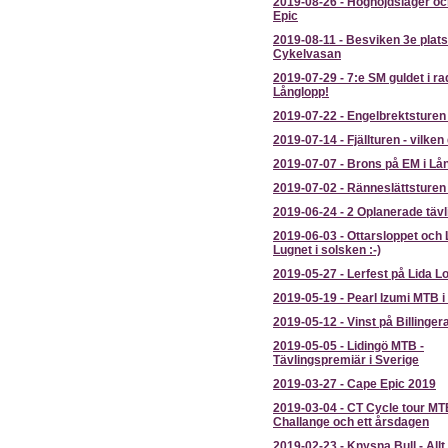
2019-08-26
-
Höghöjdsläger oc
Epic
2019-08-11
-
Besviken 3e plats
Cykelvasan
2019-07-29
-
7:e SM guldet i ra
Långlopp!
2019-07-22
-
Engelbrektsturen
2019-07-14
-
Fjällturen - vilken 
2019-07-07
-
Brons på EM i Lån
2019-07-02
-
Ränneslättsturen
2019-06-24
-
2 Oplanerade tävl
2019-06-03
-
Ottarsloppet och
Lugnet i solsken :-)
2019-05-27
-
Lerfest på Lida L
2019-05-19
-
Pearl Izumi MTB i
2019-05-12
-
Vinst på Billinger
2019-05-05
-
Lidingö MTB -
Tävlingspremiär i Sverige
2019-03-27
-
Cape Epic 2019
2019-03-04
-
CT Cycle tour MT
Challange och ett årsdagen
2019-02-23
-
Knysna Bull - Allt 