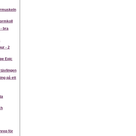
årmuskeln
formkoll
- bra
8
ur - 2
pe Epic
 tävlingen
ing på ett
ta
ch
enrep för