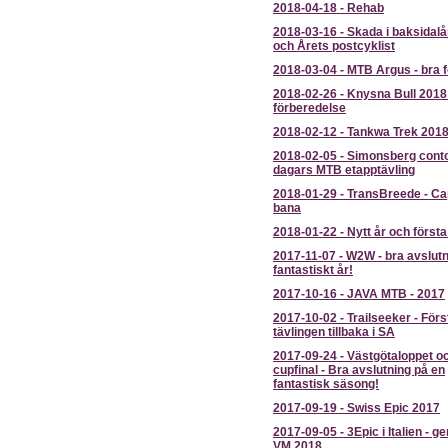
2018-04-18
-
Rehab
2018-03-16
-
Skada i baksidal
och Årets postcyklist
2018-03-04
-
MTB Argus - bra 
2018-02-26
-
Knysna Bull 2018 
förberedelse
2018-02-12
-
Tankwa Trek 201
2018-02-05
-
Simonsberg conto
dagars MTB etapptävling
2018-01-29
-
TransBreede - Ca
bana
2018-01-22
-
Nytt år och första
2017-11-07
-
W2W - bra avslutn
fantastiskt år!
2017-10-16
-
JAVA MTB - 2017
2017-10-02
-
Trailseeker - Förs
tävlingen tillbaka i SA
2017-09-24
-
Västgötaloppet o
cupfinal - Bra avslutning på en
fantastisk säsong!
2017-09-19
-
Swiss Epic 2017
2017-09-05
-
3Epic i Italien - g
VM 2018