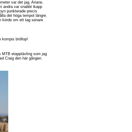
meter var det jag, Ariane,
vi andra var snabbt ikapp
byn punkterade precis
ålla det höga tempot längre.
n körde om ett tag senare
n kompis bröllop!
rs MTB etapptävling som jag
 med Craig den här gången.