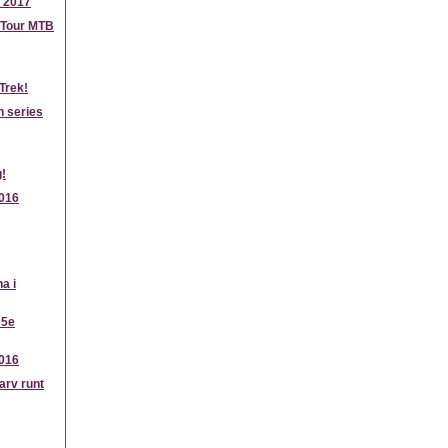
c 2017
 Tour MTB
Trek!
n series
g!
016
a i
 5e
2016
varv runt