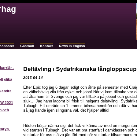
rhag
ponsorer
Gästbok
Kontakt
News in English
karriär -
Deltävling i Sydafrikanska långloppscu
2013-04-14
lt olika
Efter Epic tog jag 6 dagar ledigt och åkte på semester med Cr
h andra
en välbehövlig vila från cykel och jobb! När vi kom tillbaka va
att åka hem till Sverige och jag var tillbaka på jobbet och guidad
sjuk… Jag hann lagomt bli frisk till helgens deltävling i Sydafri
2W 2021
Tulbagh. Ett område ca 1 timmes bilresa hemifrån och där vi ha
n och
så jag kände igen slingorna väl, det hjälper alltid!
Hösten börjar närma sig, det fick vi känna av med en morgontem
arya,
vid starten i Tulbagh. Det var ett bra startfält i damklassen och de
vi startar för oss själva jämfört med när vi startar tillsammans me