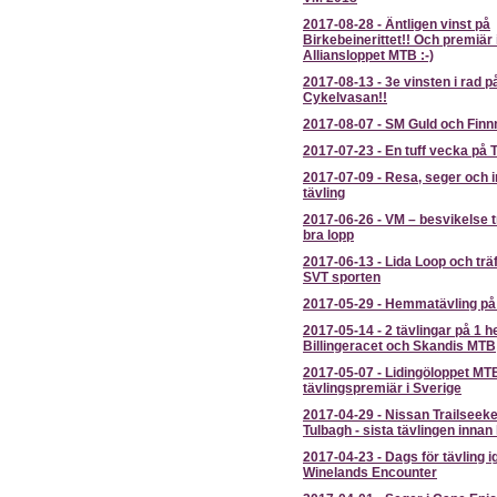
2017-08-28
-
Äntligen vinst på
Birkebeinerittet!! Och premiär 
Alliansloppet MTB :-)
2017-08-13
-
3e vinsten i rad p
Cykelvasan!!
2017-08-07
-
SM Guld och Finn
2017-07-23
-
En tuff vecka på 
2017-07-09
-
Resa, seger och i
tävling
2017-06-26
-
VM – besvikelse t
bra lopp
2017-06-13
-
Lida Loop och trä
SVT sporten
2017-05-29
-
Hemmatävling på
2017-05-14
-
2 tävlingar på 1 he
Billingeracet och Skandis MTB
2017-05-07
-
Lidingöloppet MTB
tävlingspremiär i Sverige
2017-04-29
-
Nissan Trailseeke
Tulbagh - sista tävlingen inna
2017-04-23
-
Dags för tävling i
Winelands Encounter