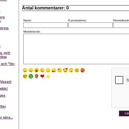
Antal kommentarer:
0
9
erg
Namn:
E-postadress:
Hemsideadr
g
första
Meddelande:
s
a, nytt
ling
och ”för-
lVasan!
odds!
iges
fter
r nära...