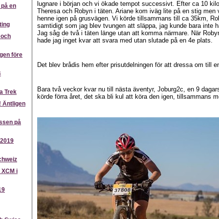
lugnare i början och vi ökade tempot successivt. Efter ca 10 kilo
å på en
Theresa och Robyn i täten. Ariane kom iväg lite på en stig men 
henne igen på grusvägen. Vi körde tillsammans till ca 35km, Ro
ting
samtidigt som jag blev tvungen att släppa, jag kunde bara inte h
Jag såg de två i täten länge utan att komma närmare. När Roby
 och
hade jag inget kvar att svara med utan slutade på en 4e plats.
ngen före
Det blev brådis hem efter prisutdelningen för att dressa om till e
B
Bara två veckor kvar nu till nästa äventyr, Joburg2c, en 9 daga
a Trek
körde förra året, det ska bli kul att köra den igen, tillsammans
! Äntligen
assen på
 2019
chweiz
 XCM i
19