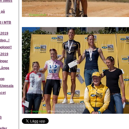
h Swiss
 på
d i MTB
 2019
dag...!
glopp!!
 2019
ingar
 Långa
oop
 Uppsala
acet
B
eller