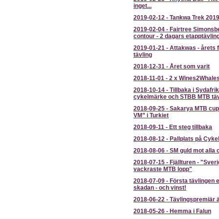
inget...
2019-02-12
-
Tankwa Trek 201
2019-02-04
-
Fairtree Simonsb
contour - 2 dagars etapptävlin
2019-01-21
-
Attakwas - årets 
tävling
2018-12-31
-
Året som varit
2018-11-01
-
2 x Wines2Whale
2018-10-14
-
Tillbaka i Sydafrik
cykelmärke och STBB MTB täv
2018-09-25
-
Sakarya MTB cup 
VM” i Turkiet
2018-09-11
-
Ett steg tillbaka
2018-08-12
-
Pallplats på Cyke
2018-08-06
-
SM guld mot alla 
2018-07-15
-
Fjällturen - "Sver
vackraste MTB lopp"
2018-07-09
-
Första tävlingen e
skadan - och vinst!
2018-06-22
-
Tävlingspremiär ä
2018-05-26
-
Hemma i Falun