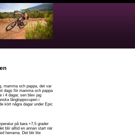
pen
aig, mamma och pappa, det var
r det dags för mamma och pappa
e i 4 dagar, sen blev jag
kanska långloppscupen i
de kört några dagar under Epic
peratur på bara +7,5 grader
t blir alltid en annan start när
d herrarna. Det blir lite