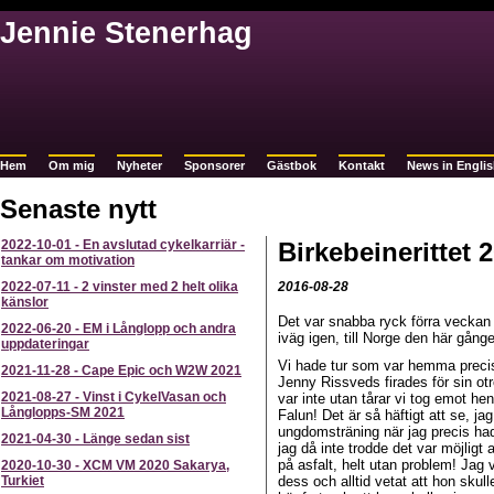
Jennie Stenerhag
Hem
Om mig
Nyheter
Sponsorer
Gästbok
Kontakt
News in Engli
Senaste nytt
2022-10-01
-
En avslutad cykelkarriär -
Birkebeinerittet 
tankar om motivation
2022-07-11
-
2 vinster med 2 helt olika
2016-08-28
känslor
Det var snabba ryck förra veckan 
2022-06-20
-
EM i Långlopp och andra
iväg igen, till Norge den här gånge
uppdateringar
Vi hade tur som var hemma precis
2021-11-28
-
Cape Epic och W2W 2021
Jenny Rissveds firades för sin otr
2021-08-27
-
Vinst i CykelVasan och
var inte utan tårar vi tog emot 
Långlopps-SM 2021
Falun! Det är så häftigt att se, 
ungdomsträning när jag precis had
2021-04-30
-
Länge sedan sist
jag då inte trodde det var möjligt 
på asfalt, helt utan problem! Jag
2020-10-30
-
XCM VM 2020 Sakarya,
Turkiet
dess och alltid vetat att hon skull