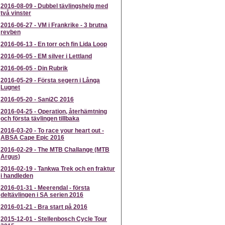
2016-08-09
-
Dubbel tävlingshelg med
två vinster
2016-06-27
-
VM i Frankrike - 3 brutna
revben
2016-06-13
-
En torr och fin Lida Loop
2016-06-05
-
EM silver i Lettland
2016-06-05
-
Din Rubrik
2016-05-29
-
Första segern i Långa
Lugnet
2016-05-20
-
Sani2C 2016
2016-04-25
-
Operation, återhämtning
och första tävlingen tillbaka
2016-03-20
-
To race your heart out -
ABSA Cape Epic 2016
2016-02-29
-
The MTB Challange (MTB
Argus)
2016-02-19
-
Tankwa Trek och en fraktur
i handleden
2016-01-31
-
Meerendal - första
deltävlingen i SA serien 2016
2016-01-21
-
Bra start på 2016
2015-12-01
-
Stellenbosch Cycle Tour