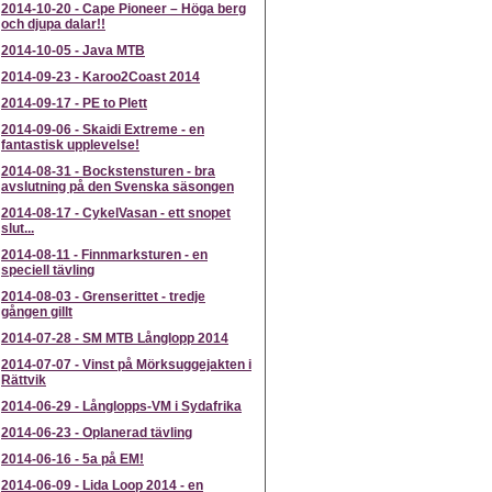
2014-10-20
-
Cape Pioneer – Höga berg
och djupa dalar!!
2014-10-05
-
Java MTB
2014-09-23
-
Karoo2Coast 2014
2014-09-17
-
PE to Plett
2014-09-06
-
Skaidi Extreme - en
fantastisk upplevelse!
2014-08-31
-
Bockstensturen - bra
avslutning på den Svenska säsongen
2014-08-17
-
CykelVasan - ett snopet
slut...
2014-08-11
-
Finnmarksturen - en
speciell tävling
2014-08-03
-
Grenserittet - tredje
gången gillt
2014-07-28
-
SM MTB Långlopp 2014
2014-07-07
-
Vinst på Mörksuggejakten i
Rättvik
2014-06-29
-
Långlopps-VM i Sydafrika
2014-06-23
-
Oplanerad tävling
2014-06-16
-
5a på EM!
2014-06-09
-
Lida Loop 2014 - en