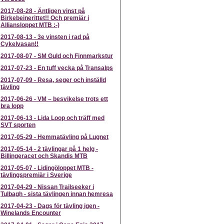
2017-08-28
-
Äntligen vinst på
Birkebeinerittet!! Och premiär i
Alliansloppet MTB :-)
2017-08-13
-
3e vinsten i rad på
Cykelvasan!!
2017-08-07
-
SM Guld och Finnmarkstur
2017-07-23
-
En tuff vecka på Transalps
2017-07-09
-
Resa, seger och inställd
tävling
2017-06-26
-
VM – besvikelse trots ett
bra lopp
2017-06-13
-
Lida Loop och träff med
SVT sporten
2017-05-29
-
Hemmatävling på Lugnet
2017-05-14
-
2 tävlingar på 1 helg -
Billingeracet och Skandis MTB
2017-05-07
-
Lidingöloppet MTB -
tävlingspremiär i Sverige
2017-04-29
-
Nissan Trailseeker i
Tulbagh - sista tävlingen innan hemresa
2017-04-23
-
Dags för tävling igen -
Winelands Encounter