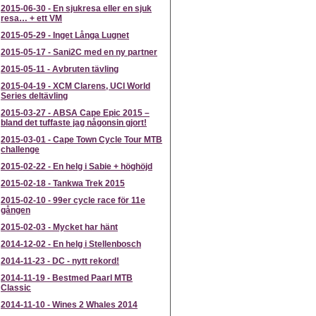
2015-06-30
-
En sjukresa eller en sjuk
resa… + ett VM
2015-05-29
-
Inget Långa Lugnet
2015-05-17
-
Sani2C med en ny partner
2015-05-11
-
Avbruten tävling
2015-04-19
-
XCM Clarens, UCI World
Series deltävling
2015-03-27
-
ABSA Cape Epic 2015 –
bland det tuffaste jag någonsin gjort!
2015-03-01
-
Cape Town Cycle Tour MTB
challenge
2015-02-22
-
En helg i Sabie + höghöjd
2015-02-18
-
Tankwa Trek 2015
2015-02-10
-
99er cycle race för 11e
gången
2015-02-03
-
Mycket har hänt
2014-12-02
-
En helg i Stellenbosch
2014-11-23
-
DC - nytt rekord!
2014-11-19
-
Bestmed Paarl MTB
Classic
2014-11-10
-
Wines 2 Whales 2014