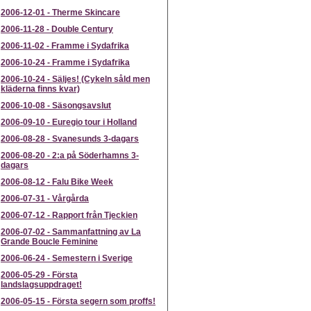
2006-12-01
-
Therme Skincare
2006-11-28
-
Double Century
2006-11-02
-
Framme i Sydafrika
2006-10-24
-
Framme i Sydafrika
2006-10-24
-
Säljes! (Cykeln såld men
kläderna finns kvar)
2006-10-08
-
Säsongsavslut
2006-09-10
-
Euregio tour i Holland
2006-08-28
-
Svanesunds 3-dagars
2006-08-20
-
2:a på Söderhamns 3-
dagars
2006-08-12
-
Falu Bike Week
2006-07-31
-
Vårgårda
2006-07-12
-
Rapport från Tjeckien
2006-07-02
-
Sammanfattning av La
Grande Boucle Feminine
2006-06-24
-
Semestern i Sverige
2006-05-29
-
Första
landslagsuppdraget!
2006-05-15
-
Första segern som proffs!