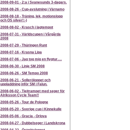
2008-09-01
-
2:a i Svanesunds 3-dagars.
2008-08-26
-
Cup-avslutning i Värnamo
2008-08-18
-
Träning, lek, motionslopp
och OS silver!:-)
2008-08-02
-
Krasch i lagtempot
2008-07-31
-
Världscupen i Vårgårda
2008
2008-07-29
-
Thüringen Runt
2008-07-16
-
Krasna Lipa
2008-07-06
-
Jag tog mig en flygtur….
2008-06-30
-
Linje SM 2008
2008-06-26
-
SM Tempo 2008
2008-06-21
-
Solleröloppet och
uppladdning inför SM i Falun.
2008-06-02
-
Tjejtrampet med seger för
Alriksson Cycle Team!!
2008-05-26
-
Tour de Pologne
2008-05-20
-
Sverige cup i Kinnekulle
2008-05-06
-
Gracia - Orlova
2008-04-27
-
Dubbelseger i Landskrona