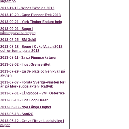
lagtempo
2013-11-12
-
Wines2Whales 2013
2013-10-29
-
Cape Pioneer Trek 2013
2013-09-21
-
York Timber Enduro helg
2013-09-01
-
Seger i
säsongsavslutningen
2013-08-25
-
SM Guld!
2013-08-18
-
Seger i CykelVasan 2012
och en femte plats 2013
2013-08-11
-
3a på Finnmarksturen
2013-08-02
-
Inget Grenserittet
2013-07-29
-
En 3e plats och en kväll på
akuten
2013-07-07
-
Första Sverige-vinsten för i
år, på Mörksuggejakten i Rättvik
2013-07-01
-
Långlopps - VM i Österrike
2013-06-10
-
Lida Loop i leran
2013-06-03
-
Nya Långa Lugnet
2013-05-18
-
Sani2C
2013-05-12
-
Gravel Travel - deltävling i
cupen