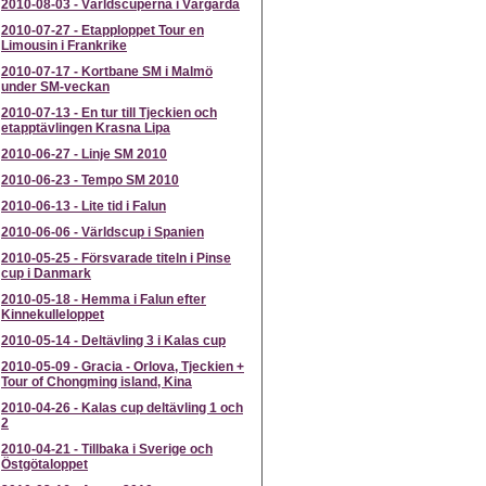
2010-08-03
-
Världscuperna i Vårgårda
2010-07-27
-
Etapploppet Tour en
Limousin i Frankrike
2010-07-17
-
Kortbane SM i Malmö
under SM-veckan
2010-07-13
-
En tur till Tjeckien och
etapptävlingen Krasna Lipa
2010-06-27
-
Linje SM 2010
2010-06-23
-
Tempo SM 2010
2010-06-13
-
Lite tid i Falun
2010-06-06
-
Världscup i Spanien
2010-05-25
-
Försvarade titeln i Pinse
cup i Danmark
2010-05-18
-
Hemma i Falun efter
Kinnekulleloppet
2010-05-14
-
Deltävling 3 i Kalas cup
2010-05-09
-
Gracia - Orlova, Tjeckien +
Tour of Chongming island, Kina
2010-04-26
-
Kalas cup deltävling 1 och
2
2010-04-21
-
Tillbaka i Sverige och
Östgötaloppet