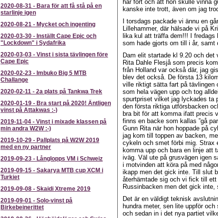
här fort och att hon skulle vinna g
2020-08-31
-
Bara för att få stå på en
kanske inte trott, även om jag tr
starlinje igen
I torsdags packade vi ännu en gån
2020-08-21
-
Mycket och ingenting
Lillehammer, där hälsade vi på Kris
lika kul att träffa dem!!! I fredag
2020-03-30
-
Inställt Cape Epic och
"Lockdown" i Sydafrika
som hade gjorts om till i år, samt
2020-03-03
-
Vinst i sista tävlingen före
Dam elit startade kl 9.20 och det v
Cape Epic
Rita Dahle Flesjå som precis kom
från Holland var också där, jag gi
2020-02-23
-
Imbuko Big 5 MTB
blev det också. De första 13 kilo
Challange
ville riktigt sätta fart på tävling
2020-02-11
-
2a plats på Tankwa Trek
som hela vägen upp och tog allde
spurtpriset vilket jag lyckades ta 
2020-01-19
-
Bra start på 2020! Äntligen
den första riktiga utförsbacken och
vinst på Attakwas :-)
bra bit för att komma ifatt precis
finns en backe som kallas ”gå part
2019-11-04
-
Vinst i mixade klassen på
Gunn Rita när hon hoppade på cykeln
min andra W2W :-)
jag kom till toppen av backen, m
2019-10-29
-
Pallplats på W2W 2019
cykeln och smet förbi mig. Strax e
med en ny partner
komma upp och bara en linje att t
iväg. Väl ute på grusvägen igen så v
2019-09-23
-
Långlopps VM i Schweiz
i motvinden att köra på med någo
2019-09-15
-
Sakarya MTB cup XCM i
ikapp men det gick inte. Till slut b
Turkiet
återhämtade sig och vi fick till e
Russinbacken men det gick inte, s
2019-09-08
-
Skaidi Xtreme 2019
Det är en väldigt teknisk avslutni
2019-09-01
-
Solo-vinst på
hundra meter, sen lite uppför och
Birkebeinerittet
och sedan in i det nya partiet vil