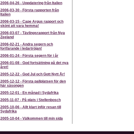
2006-04-26
-
Uppdatering från Italien
2006-03-30
-
Första rapporten från
Italien
2006-03-15
-
Cape Argus rapport och
skönt att vara hemma!
2006-03-07
-
Tävlingsrapport från Nya
Zeeland
2006-02-21
-
Andra segern och
fortfarande i ledartröjan!
2006-01-24
-
Första segern för i år
2006-01-08
-
God fortsättning på det nya
året!
2005-12-22
-
God Jul och Gott Nytt År!
2005-12-12
-
Första pallplatsen för den
här säsongen
2005-12-01
-
En månad i Sydafrika
2005-11-07
-
På plats i Stellenbosch
2005-10-06
-
Allt klart inför resan till
Sydafrika
2005-10-04
-
Välkommen till min sida