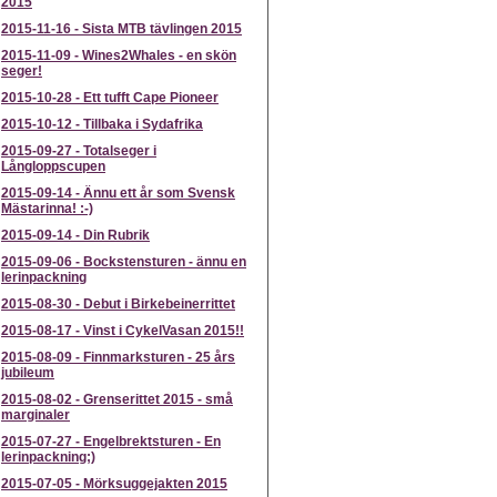
2015
2015-11-16
-
Sista MTB tävlingen 2015
2015-11-09
-
Wines2Whales - en skön
seger!
2015-10-28
-
Ett tufft Cape Pioneer
2015-10-12
-
Tillbaka i Sydafrika
2015-09-27
-
Totalseger i
Långloppscupen
2015-09-14
-
Ännu ett år som Svensk
Mästarinna! :-)
2015-09-14
-
Din Rubrik
2015-09-06
-
Bockstensturen - ännu en
lerinpackning
2015-08-30
-
Debut i Birkebeinerrittet
2015-08-17
-
Vinst i CykelVasan 2015!!
2015-08-09
-
Finnmarksturen - 25 års
jubileum
2015-08-02
-
Grenserittet 2015 - små
marginaler
2015-07-27
-
Engelbrektsturen - En
lerinpackning;)
2015-07-05
-
Mörksuggejakten 2015