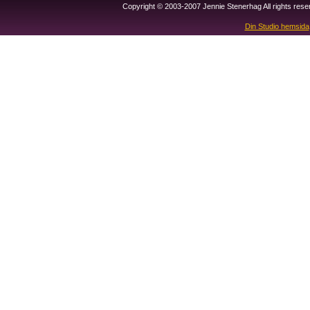
Copyright © 2003-2007 Jennie Stenerhag All rights res
Din Studio hemsida