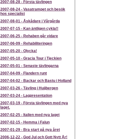
2007-08-28
-
Första tävlingen
2007-08-24
-
Vasatrampet och besök
hos specialist
2007-08-01
-
Åskådare i Vårgårda
2007-07-15
-
Kan äntligen cykla!!
2007-06-25
-
Rehaben går vidare
2007-06-09
-
Rehabiliteringen
2007-05-20
-
Olycka!
2007-05-10
-
Gracia Tour i Tjeckien
2007-05-01
-
Senaste tävlingarna
2007-04-09
-
Flandern runt
2007-04-02
-
Backar och Bastu i Holland
2007-03-26
-
Tävling i Huijbergen
2007-03-24
-
Lagpresentation
2007-03-19
-
Första tävlingen med nya
laget.
2007-02-25
-
Italien med nya laget
2007-02-15
-
Hemma i Falun
2007-01-29
-
Bra start på nya året
2006-12-22
-
God Jul och Gott Nytt År!