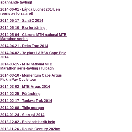
spännande tävling!
2014-06-01
-
Långa Lugnet 2014, en
repris av förra året!
2014-05-17
-
Sani2C 2014
2014-05-10
-
Bra lerträning!
2014-05-04
-
Clarens MTN national MTB
Marathon series
2014-04-21
-
Delta Trap 2014
2014-04-02
-
3e plats i ABSA Cape Epic
2014
2014-03-15
-
MTN national MTB
Marathon serie-tävling i Tulbagh
2014-03-10
-
Momentum Cape Argus
Pick n Pay Cycle tour
2014-03-02
-
MTB Argus 2014
2014-02-25
-
Förändring
2014-02-17
-
Tankwa Trek 2014
2014-02-08
-
Tidig morgon
2014-01-24
-
Start på 2014
2013-12-02
-
En händelserik helg
2013-11-24
-
Double Century 202km