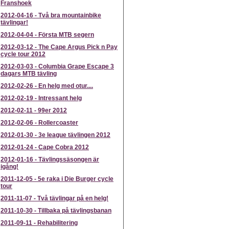
Franshoek
2012-04-16
-
Två bra mountainbike
tävlingar!
2012-04-04
-
Första MTB segern
2012-03-12
-
The Cape Argus Pick n Pay
cycle tour 2012
2012-03-03
-
Columbia Grape Escape 3
dagars MTB tävling
2012-02-26
-
En helg med otur....
2012-02-19
-
Intressant helg
2012-02-11
-
99er 2012
2012-02-06
-
Rollercoaster
2012-01-30
-
3e league tävlingen 2012
2012-01-24
-
Cape Cobra 2012
2012-01-16
-
Tävlingssäsongen är
igång!
2011-12-05
-
5e raka i Die Burger cycle
tour
2011-11-07
-
Två tävlingar på en helg!
2011-10-30
-
Tillbaka på tävlingsbanan
2011-09-11
-
Rehabilitering