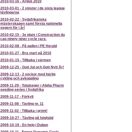
2010-03-16
-
Argus 2010
2010-03-01
-
2 vinster i de sista league
tävlingarna
2010-02-22
-
Sydafrikanska
mästerskapen samt första nationella
segern för i år!
2010-02-15
-
3e plats i Construction du
cap ninety niner cycle race.
2010-02-08
-
På pallen i PE Herald
2010-01-27
-
Bra start på 2010
2010-01-15
-
Tillbaka i värmen
2009-12-25
-
God Jul och Gott Nytt År!
2009-12-13
-
2 veckor med härlig
cykling och avkoppling
2009-11-29
-
Totalseger i Alpha Pharm
seeding series i Sydafrika
2009-11-17
-
Förkylt
2009-11-08
-
Tävling nr. 11
2009-11-02
-
Tillbaka i grönt!
2009-10-27
-
Tävling på höghöjd
2009-10-19
-
En helg i Duban