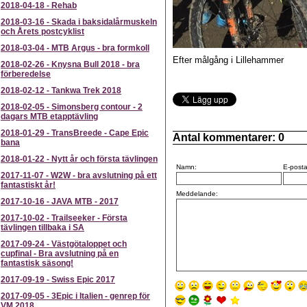
2018-04-18
-
Rehab
2018-03-16
-
Skada i baksidalårmuskeln
och Årets postcyklist
2018-03-04
-
MTB Argus - bra formkoll
Efter målgång i Lillehammer
2018-02-26
-
Knysna Bull 2018 - bra
förberedelse
2018-02-12
-
Tankwa Trek 2018
2018-02-05
-
Simonsberg contour - 2
dagars MTB etapptävling
2018-01-29
-
TransBreede - Cape Epic
Antal kommentarer:
0
bana
2018-01-22
-
Nytt år och första tävlingen
Namn:
E-posta
2017-11-07
-
W2W - bra avslutning på ett
fantastiskt år!
Meddelande:
2017-10-16
-
JAVA MTB - 2017
2017-10-02
-
Trailseeker - Första
tävlingen tillbaka i SA
2017-09-24
-
Västgötaloppet och
cupfinal - Bra avslutning på en
fantastisk säsong!
2017-09-19
-
Swiss Epic 2017
2017-09-05
-
3Epic i Italien - genrep för
VM 2018