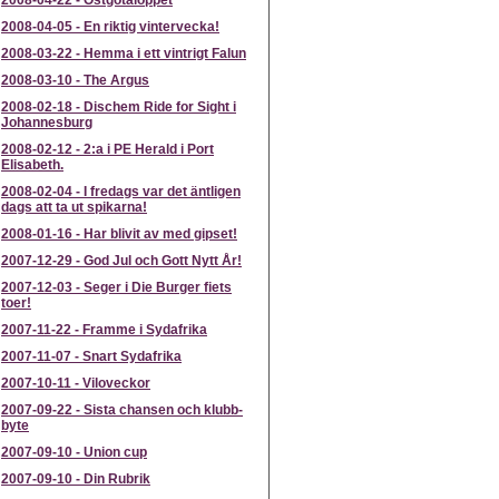
2008-04-22
-
Östgötaloppet
2008-04-05
-
En riktig vintervecka!
2008-03-22
-
Hemma i ett vintrigt Falun
2008-03-10
-
The Argus
2008-02-18
-
Dischem Ride for Sight i
Johannesburg
2008-02-12
-
2:a i PE Herald i Port
Elisabeth.
2008-02-04
-
I fredags var det äntligen
dags att ta ut spikarna!
2008-01-16
-
Har blivit av med gipset!
2007-12-29
-
God Jul och Gott Nytt År!
2007-12-03
-
Seger i Die Burger fiets
toer!
2007-11-22
-
Framme i Sydafrika
2007-11-07
-
Snart Sydafrika
2007-10-11
-
Viloveckor
2007-09-22
-
Sista chansen och klubb-
byte
2007-09-10
-
Union cup
2007-09-10
-
Din Rubrik