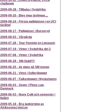
2009-10-11
-
Engen Dynamic Cycle
challange
2009-09-28
-
Tillbaka i Sydafrika
2009-09-20
-
Blev inga tävlingar....
2009-08-24
-
Första pallplatsen i en UCI
tävling!
2009-08-17
-
Pallplatser i Burseryd
2009-08-03
-
Vårgårda
2009-07-28
-
Tour Feminin en Limousin
2009-07-19
-
Vinter i Sydafrika del 2
2009-07-08
-
Vinter i Sydafrika
2009-06-28
-
SM-Guld!!!!
2009-06-25
-
4e plats på SM tempo
2009-06-21
-
Vinst i Solleröloppet
2009-06-07
-
Falkenloppet i Nynäshamn
2009-06-03
-
Seger i Pinse cup,
Danmark
2009-06-03
-
Nove Colli och semester i
Italien
2009-05-18
-
Bra lagkörning av
Alrikssonscykel.se