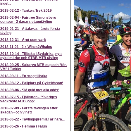
inget...
2019-02-12
-
Tankwa Trek 2019
2019-02-04
-
Fairtree Simonsberg
contour - 2 dagars etapptävling
2019-01-21
-
Attakwas - årets första
tävling
2018-12-31
-
Året som varit
2018-11-01
-
2 x Wines2Whales
2018-10-14
-
Tillbaka i Sydafrika, nytt
cykelmärke och STBB MTB tävling
2018-09-25
-
Sakarya MTB cup och ”för-
VM” i Turkiet
2018-09-11
-
Ett steg tillbaka
2018-08-12
-
Pallplats på CykelVasan!
2018-08-06
-
SM guld mot alla odds!
2018-07-15
-
Fjällturen - "Sveriges
vackraste MTB lopp"
2018-07-09
-
Första tävlingen efter
skadan - och vinst!
2018-06-22
-
Tävlingspremiär är nära...
2018-05-26
-
Hemma i Falun