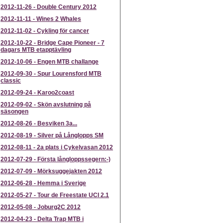
2012-11-26
-
Double Century 2012
2012-11-11
-
Wines 2 Whales
2012-11-02
-
Cykling för cancer
2012-10-22
-
Bridge Cape Pioneer - 7
dagars MTB etapptävling
2012-10-06
-
Engen MTB challange
2012-09-30
-
Spur Lourensford MTB
classic
2012-09-24
-
Karoo2coast
2012-09-02
-
Skön avslutning på
säsongen
2012-08-26
-
Besviken 3a...
2012-08-19
-
Silver på Långlopps SM
2012-08-11
-
2a plats i Cykelvasan 2012
2012-07-29
-
Första långloppssegern:-)
2012-07-09
-
Mörksuggejakten 2012
2012-06-28
-
Hemma i Sverige
2012-05-27
-
Tour de Freestate UCI 2.1
2012-05-08
-
Joburg2C 2012
2012-04-23
-
Delta Trap MTB i