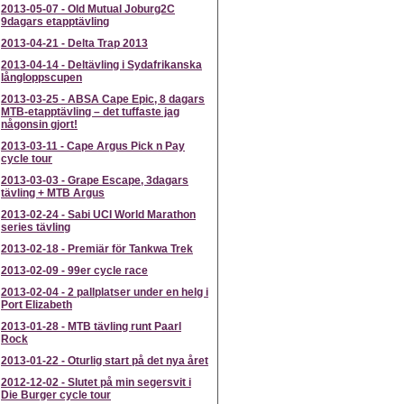
2013-05-07
-
Old Mutual Joburg2C
9dagars etapptävling
2013-04-21
-
Delta Trap 2013
2013-04-14
-
Deltävling i Sydafrikanska
långloppscupen
2013-03-25
-
ABSA Cape Epic, 8 dagars
MTB-etapptävling – det tuffaste jag
någonsin gjort!
2013-03-11
-
Cape Argus Pick n Pay
cycle tour
2013-03-03
-
Grape Escape, 3dagars
tävling + MTB Argus
2013-02-24
-
Sabi UCI World Marathon
series tävling
2013-02-18
-
Premiär för Tankwa Trek
2013-02-09
-
99er cycle race
2013-02-04
-
2 pallplatser under en helg i
Port Elizabeth
2013-01-28
-
MTB tävling runt Paarl
Rock
2013-01-22
-
Oturlig start på det nya året
2012-12-02
-
Slutet på min segersvit i
Die Burger cycle tour