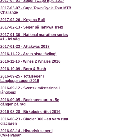
2017-04-01
-
Seger i Cape Epic 2017
2017-03-07
-
Cape Town Cycle Tour MTB
Challange
2017-02-26
-
Knysna Bull
2017-02-13
-
Seger på Tankwa Trek!
2017-01-30
-
National marathon series
#1 - fel väg
2017-01-23
-
Attakwas 2017
2016-11-22
-
Årets sista tävling!
2016-11-16
-
Wines 2 Whales 2016
2016-10-09
-
Berg & Bush
2016-09-25
-
Totalseger i
Långloppscupen 2016
2016-09-12
-
Svensk mästarinna i
långlopp!
2016-09-05
-
Bockstensturen - 5e
gången på rad
2016-08-28
-
Birkebeinerittet 2016
2016-08-23
-
Glacier 360 - ett varv runt
glaciären
2016-08-14
-
Historisk seger i
CykelVasan!