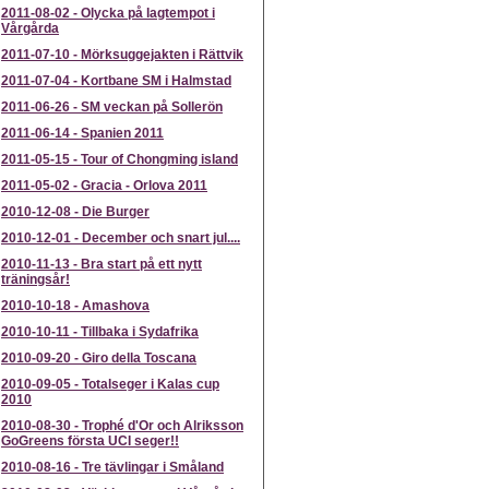
2011-08-02
-
Olycka på lagtempot i
Vårgårda
2011-07-10
-
Mörksuggejakten i Rättvik
2011-07-04
-
Kortbane SM i Halmstad
2011-06-26
-
SM veckan på Sollerön
2011-06-14
-
Spanien 2011
2011-05-15
-
Tour of Chongming island
2011-05-02
-
Gracia - Orlova 2011
2010-12-08
-
Die Burger
2010-12-01
-
December och snart jul....
2010-11-13
-
Bra start på ett nytt
träningsår!
2010-10-18
-
Amashova
2010-10-11
-
Tillbaka i Sydafrika
2010-09-20
-
Giro della Toscana
2010-09-05
-
Totalseger i Kalas cup
2010
2010-08-30
-
Trophé d'Or och Alriksson
GoGreens första UCI seger!!
2010-08-16
-
Tre tävlingar i Småland