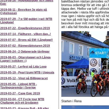
2019-08-26
-
Höghöjdsläger och Swiss
balettbacken nästan jämsides och 
Epic
bromsa ordentligt för att inte gå 
täppa den. Hielke var tuff i utför
2019-08-11
-
Besviken 3e plats på
attackerade i nästa lilla uppförsba
Cykelvasan
max igen i nästa uppför och så höl
2019-07-29
-
7:e SM guldet i rad i MTB
var hon på mitt hjul och då fick 
Långlopp!
besviken över mitt misstag att int
att i alla fall försöka att hänga på
2019-07-22
-
Engelbrektsturen 2019
2019-07-14
-
Fjällturen - vilken dag...!
2019-07-07
-
Brons på EM i Långlopp!!
2019-07-02
-
Ränneslättsturen 2019
2019-06-24
-
2 Oplanerade tävlingar
2019-06-03
-
Ottarsloppet och Långa
Lugnet i solsken :-)
2019-05-27
-
Lerfest på Lida Loop
2019-05-19
-
Pearl Izumi MTB i Uppsala
2019-05-12
-
Vinst på Billingeracet
2019-05-05
-
Lidingö MTB -
Tävlingspremiär i Sverige
2019-03-27
-
Cape Epic 2019
2019-03-04
-
CT Cycle tour MTB
Starten i Rena
Challange och ett årsdagen
2019-02-23
-
Knysna Bull - Allt eller