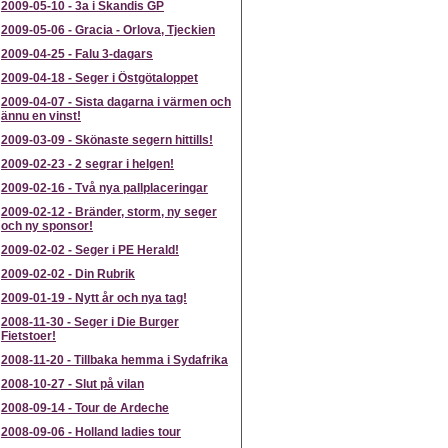
2009-05-10
-
3a i Skandis GP
2009-05-06
-
Gracia - Orlova, Tjeckien
2009-04-25
-
Falu 3-dagars
2009-04-18
-
Seger i Östgötaloppet
2009-04-07
-
Sista dagarna i värmen och
ännu en vinst!
2009-03-09
-
Skönaste segern hittills!
2009-02-23
-
2 segrar i helgen!
2009-02-16
-
Två nya pallplaceringar
2009-02-12
-
Bränder, storm, ny seger
och ny sponsor!
2009-02-02
-
Seger i PE Herald!
2009-02-02
-
Din Rubrik
2009-01-19
-
Nytt år och nya tag!
2008-11-30
-
Seger i Die Burger
Fietstoer!
2008-11-20
-
Tillbaka hemma i Sydafrika
2008-10-27
-
Slut på vilan
2008-09-14
-
Tour de Ardeche
2008-09-06
-
Holland ladies tour